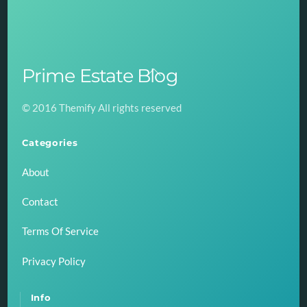
Prime Estate Blog
Back
To
© 2016 Themify All rights reserved
Top
Categories
About
Contact
Terms Of Service
Privacy Policy
Info