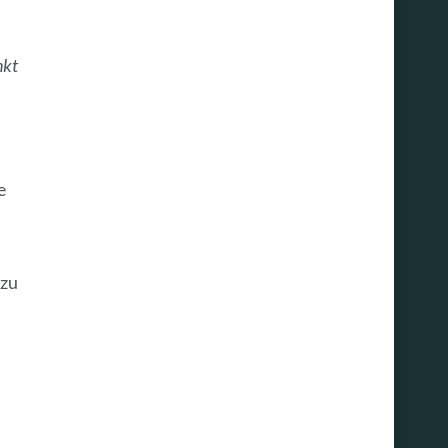
nkt
e
 zu