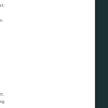
st;
en
er,
ung