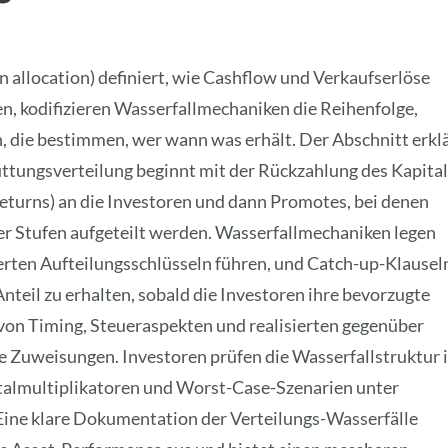
allocation) definiert, wie Cashflow und Verkaufserlöse
n, kodifizieren Wasserfallmechaniken die Reihenfolge,
die bestimmen, wer wann was erhält. Der Abschnitt erkl
üttungsverteilung beginnt mit der Rückzahlung des Kapital
returns) an die Investoren und dann Promotes, bei denen
 Stufen aufgeteilt werden. Wasserfallmechaniken legen
derten Aufteilungsschlüsseln führen, und Catch-up-Klausel
nteil zu erhalten, sobald die Investoren ihre bevorzugte
 von Timing, Steueraspekten und realisierten gegenüber
e Zuweisungen. Investoren prüfen die Wasserfallstruktur 
italmultiplikatoren und Worst-Case-Szenarien unter
Eine klare Dokumentation der Verteilungs-Wasserfälle