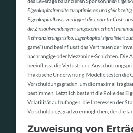
des Leverage balancieren Sponsor
innen Eigenka
Eigenkapitalrendite zu optimieren und gleichzeitig
Eigenkapitalbasis verringert die Loan-to-Cost- un
die Zinsaufwendungen; umgekehrt erhöht minimales 
Refinanzierungsrisiko. Eigenkapital signalisiert 
game“) und beeinflusst das Vertrauen der Inve
nachrangige oder Mezzanine-Schichten. Die A
beeinflusst die Verlust- und Ausschüttungspri
Praktische Underwriting-Modelle testen die C
Verschuldungsgraden, um die maximal tragbare
bestimmen. Letztlich besteht die Rolle des Eig
Volatilität aufzufangen, die Interessen der S
Verschuldungsgrad zu ermöglichen, der die lang
Zuweisung von Erträ