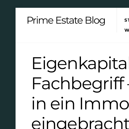
Skip
Prime Estate Blog
S
to
content
W
Eigenkapital
Fachbegriff
in ein Immo
eingebracht