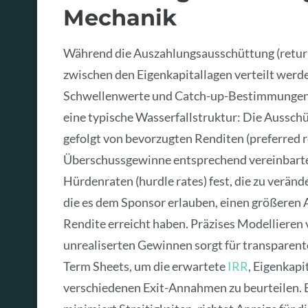
Mechanik
Während die Auszahlungsausschüttung (return 
zwischen den Eigenkapitallagen verteilt werde
Schwellenwerte und Catch-up-Bestimmungen, 
eine typische Wasserfallstruktur: Die Aussch
gefolgt von bevorzugten Renditen (preferred 
Überschussgewinne entsprechend vereinbarter
Hürdenraten (hurdle rates) fest, die zu verän
die es dem Sponsor erlauben, einen größeren A
Rendite erreicht haben. Präzises Modellieren
unrealiserten Gewinnen sorgt für transparent
Term Sheets, um die erwartete
IRR
, Eigenkap
verschiedenen Exit-Annahmen zu beurteilen. 