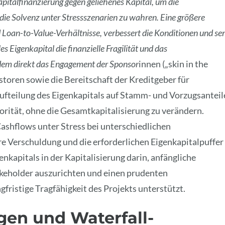
pitalfinanzierung gegen geliehenes Kapital, um die
 die Solvenz unter Stressszenarien zu wahren. Eine größere
d Loan-to-Value-Verhältnisse, verbessert die Konditionen und se
Eigenkapital die finanzielle Fragilität und das
zudem direkt das Engagement der Sponsor
innen („skin in the
storen sowie die Bereitschaft der Kreditgeber für
ufteilung des Eigenkapitals auf Stamm- und Vorzugsanteil
orität, ohne die Gesamtkapitalisierung zu verändern.
ashflows unter Stress bei unterschiedlichen
 Verschuldung und die erforderlichen Eigenkapitalpuffer
enkapitals in der Kapitalisierung darin, anfängliche
takeholder auszurichten und einen prudenten
fristige Tragfähigkeit des Projekts unterstützt.
gen und Waterfall-