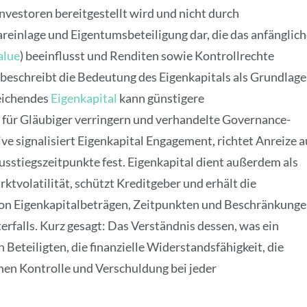
nvestoren bereitgestellt wird und nicht durch
Bareinlage und Eigentumsbeteiligung dar, die das anfänglic
alue
) beeinflusst und Renditen sowie Kontrollrechte
 beschreibt die Bedeutung des Eigenkapitals als Grundlage
reichendes
Eigenkapital
kann günstigere
 für Gläubiger verringern und verhandelte Governance-
 signalisiert Eigenkapital Engagement, richtet Anreize a
sstiegszeitpunkte fest. Eigenkapital dient außerdem als
tvolatilität, schützt Kreditgeber und erhält die
 von Eigenkapitalbeträgen, Zeitpunkten und Beschränkung
erfalls. Kurz gesagt: Das Verständnis dessen, was ein
 Beteiligten, die finanzielle Widerstandsfähigkeit, die
hen Kontrolle und Verschuldung bei jeder