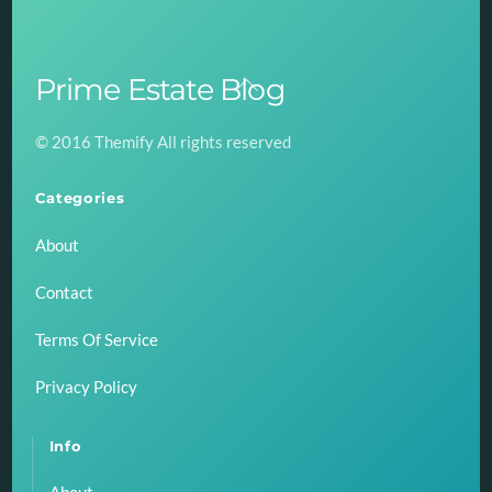
Prime Estate Blog
Back
To
© 2016 Themify All rights reserved
Top
Categories
About
Contact
Terms Of Service
Privacy Policy
Info