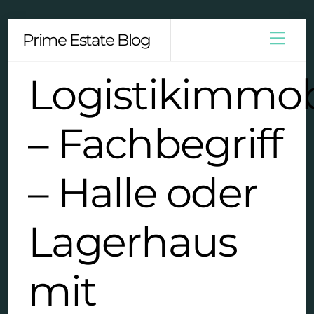
Skip
Men
Prime Estate Blog
to
content
Logistikimmob
– Fachbegriff
– Halle oder
Lagerhaus
mit