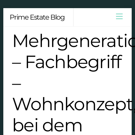
Skip
Men
Prime Estate Blog
to
content
Mehrgenerati
– Fachbegriff
–
Wohnkonzept
bei dem