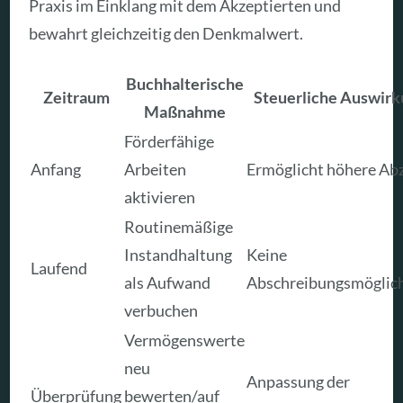
Praxis im Einklang mit dem Akzeptierten und
bewahrt gleichzeitig den Denkmalwert.
Buchhalterische
Zeitraum
Steuerliche Auswirk
Maßnahme
Förderfähige
Anfang
Arbeiten
Ermöglicht höhere Ab
aktivieren
Routinemäßige
Instandhaltung
Keine
Laufend
als Aufwand
Abschreibungsmöglich
verbuchen
Vermögenswerte
neu
Anpassung der
Überprüfung
bewerten/auf