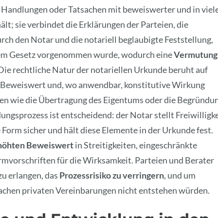
 Handlungen oder Tatsachen mit beweiswerter und in viel
t; sie verbindet die Erklärungen der Parteien, die
rch den Notar und die notariell beglaubigte Feststellung,
dem Gesetz vorgenommen wurde, wodurch eine
Vermutung
Die rechtliche Natur der notariellen Urkunde beruht auf
 Beweiswert und, wo anwendbar, konstitutive Wirkung
en wie die Übertragung des Eigentums oder die Begründu
gsprozess ist entscheidend: der Notar stellt Freiwilligke
 Form sicher und hält diese Elemente in der Urkunde fest.
höhten Beweiswert
in Streitigkeiten, eingeschränkte
mvorschriften für die Wirksamkeit. Parteien und Berater
zu erlangen, das
Prozessrisiko zu verringern
, und um
fachen privaten Vereinbarungen nicht entstehen würden.