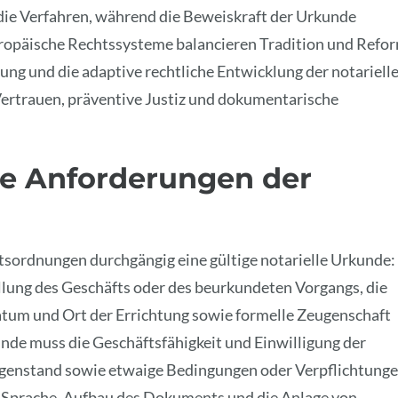
ie Verfahren, während die Beweiskraft der Urkunde
uropäische Rechtssysteme balancieren Tradition und Refor
ung und die adaptive rechtliche Entwicklung der notariell
 Vertrauen, präventive Justiz und dokumentarische
e Anforderungen der
tsordnungen durchgängig eine gültige notarielle Urkunde:
tellung des Geschäfts oder des beurkundeten Vorgangs, die
atum und Ort der Errichtung sowie formelle Zeugenschaft
unde muss die Geschäftsfähigkeit und Einwilligung der
Gegenstand sowie etwaige Bedingungen oder Verpflichtung
g Sprache, Aufbau des Dokuments und die Anlage von