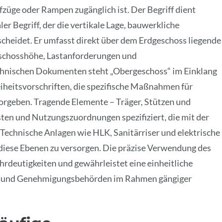
züge oder Rampen zugänglich ist. Der Begriff dient
r Begriff, der die vertikale Lage, bauwerkliche
heidet. Er umfasst direkt über dem Erdgeschoss liegende
eschosshöhe, Lastanforderungen und
chnischen Dokumenten steht „Obergeschoss“ im Einklang
iheitsvorschriften, die spezifische Maßnahmen für
rgeben. Tragende Elemente – Träger, Stützen und
ten und Nutzungszuordnungen spezifiziert, die mit der
echnische Anlagen wie HLK, Sanitärriser und elektrische
 diese Ebenen zu versorgen. Die präzise Verwendung des
hrdeutigkeiten und gewährleistet eine einheitliche
en und Genehmigungsbehörden im Rahmen gängiger