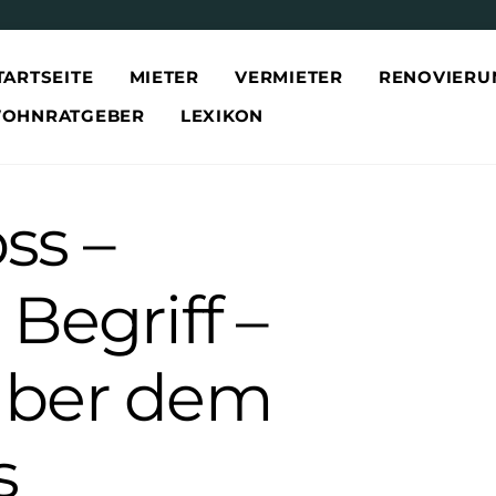
TARTSEITE
MIETER
VERMIETER
RENOVIERU
OHNRATGEBER
LEXIKON
ss –
Begriff –
über dem
s