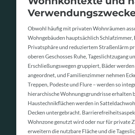
Wohnkontexte und h
Verwendungszweck
Obwohl häufig mit privaten Wohnräumen assoz
Wohngebäuden hauptsächlich Schlafzimmer, B
Privatsphäre und reduziertem Straßenlärm prof
oberen Geschosses Ruhe, Tageslichtzugang un
Erschließungswegen gruppiert, Bäder werden
angeordnet, und Familienzimmer nehmen Ecken
Treppen, Podeste und Flure – werden so integ
hierarchische Wohnungsgrundrisse erhalten b
Haustechnikflächen werden in Satteldachwoh
Decken untergebracht. Barrierefreiheitsaspekt
Wohnzone genutzt wird oder nur für private 
erweitern die nutzbare Fläche und die Tagesl