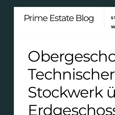
Skip
Prime Estate Blog
S
to
content
W
Obergescho
Technischer 
Stockwerk 
Erdgeschos