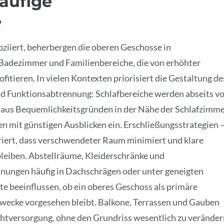
äufige
e
iiert, beherbergen die oberen Geschosse in
adezimmer und Familienbereiche, die von erhöhter
itieren. In vielen Kontexten priorisiert die Gestaltung de
d Funktionsabtrennung: Schlafbereiche werden abseits v
 aus Bequemlichkeitsgründen in der Nähe der Schlafzimm
 mit günstigen Ausblicken ein. Erschließungsstrategien 
riert, dass verschwendeter Raum minimiert und klare
leiben. Abstellräume, Kleiderschränke und
nungen häufig in Dachschrägen oder unter geneigten
e beeinflussen, ob ein oberes Geschoss als primäre
Zwecke vorgesehen bleibt. Balkone, Terrassen und Gauben
ichtversorgung, ohne den Grundriss wesentlich zu veränder