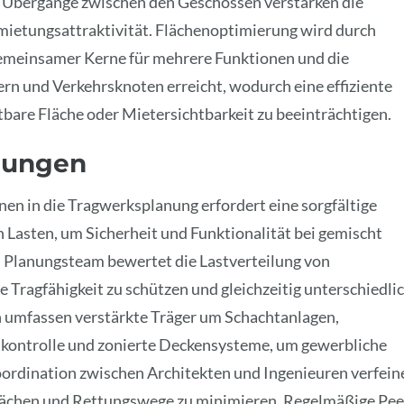
 Übergänge zwischen den Geschossen verstärken die
rmietungsattraktivität. Flächenoptimierung wird durch
emeinsamer Kerne für mehrere Funktionen und die
rn und Verkehrsknoten erreicht, wodurch eine effiziente
tbare Fläche oder Mietersichtbarkeit zu beeinträchtigen.
egungen
nen in die Tragwerksplanung erfordert eine sorgfältige
Lasten, um Sicherheit und Funktionalität bei gemischt
 Planungsteam bewertet die Lastverteilung von
Tragfähigkeit zu schützen und gleichzeitig unterschiedli
n umfassen verstärkte Träger um Schachtanlagen,
ontrolle und zonierte Deckensysteme, um gewerbliche
ordination zwischen Architekten und Ingenieuren verfein
 Flächen und Rettungswege zu minimieren. Regelmäßige Pee