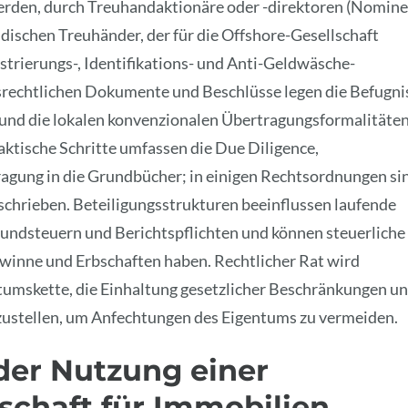
erden, durch Treuhandaktionäre oder -direktoren (Nomin
dischen Treuhänder, der für die Offshore-Gesellschaft
trierungs-, Identifikations- und Anti-Geldwäsche-
srechtlichen Dokumente und Beschlüsse legen die Befugni
n, und die lokalen konvenzionalen Übertragungsformalitäte
aktische Schritte umfassen die Due Diligence,
agung in die Grundbücher; in einigen Rechtsordnungen si
schrieben. Beteiligungsstrukturen beeinflussen laufende
Grundsteuern und Berichtspflichten und können steuerliche
inne und Erbschaften haben. Rechtlicher Rat wird
tumskette, die Einhaltung gesetzlicher Beschränkungen u
stellen, um Anfechtungen des Eigentums zu vermeiden.
 der Nutzung einer
schaft für Immobilien