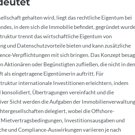
deutet
lschaft gehalten wird, liegt das rechtliche Eigentum bei
andes, in dem sich die Immobilie befindet, gegründet wurde
Struktur trennt das wirtschaftliche Eigentum von
ung und Datenschutzvorteile bieten und kann zusätzliche
gence-Verpflichtungen mit sich bringen. Das Konzept besag
n Aktionären oder Begünstigten zufließen, die nicht in de
t als eingetragene Eigentümerin auftritt. Für
ruktur internationale Investitionen erleichtern, indem
konsolidiert, Übertragungen vereinfacht und die
tiver Sicht werden die Aufgaben der Immobilienverwaltun
htergesellschaften delegiert, wobei die Offshore-
e Mietvertragsbedingungen, Investitionsausgaben und
liche und Compliance‑Auswirkungen variieren je nach