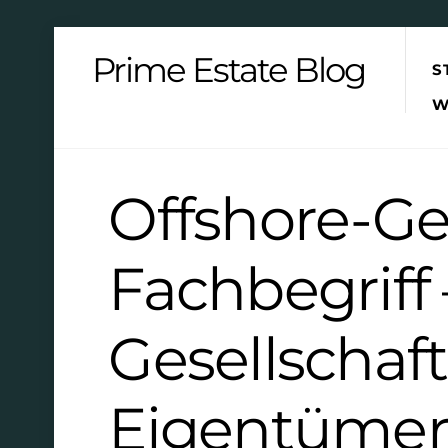
Skip
Prime Estate Blog
S
to
content
W
Offshore-Ges
Fachbegriff
Gesellschaft,
Eigentümeri