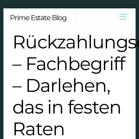
Skip
Men
Prime Estate Blog
to
content
Rückzahlungs
– Fachbegriff
– Darlehen,
das in festen
Raten